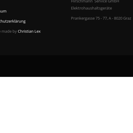
Hirschmann Service GmbH
Elektrohaushaltsgeräte
sum
Prankergasse 75 - 77, A - 8020 Graz
chutzerklärung
e made by
Christian Lex