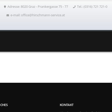
Adresse: 8020 Graz - Prankergasse 75 - 77
Tel.: (0316) 721 721-0
e-mail: office@hirschmann-service.at
ICHES
KONTAKT