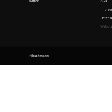
Kaffee
AGB
Impres
Datens
Websit