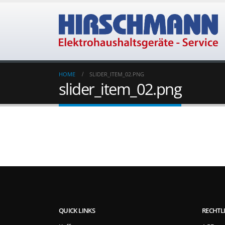
HOME
SLIDER_ITEM_02.PNG
slider_item_02.png
QUICK LINKS
RECHTL